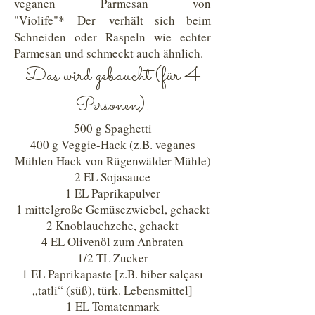
veganen Parmesan von
*
"Violife"
Der verhält sich beim
Schneiden oder Raspeln wie echter
Parmesan und schmeckt auch ähnlich.
Das wird gebaucht (für 4
Personen):
500 g Spaghetti
400 g Veggie-Hack (z.B. veganes
Mühlen Hack von Rügenwälder Mühle)
2 EL Sojasauce
1 EL Paprikapulver
1 mittelgroße Gemüsezwiebel, gehackt
2 Knoblauchzehe, gehackt
4 EL Olivenöl zum Anbraten
1/2 TL Zucker
1 EL Paprikapaste [z.B. biber salçası
„tatli“ (süß), türk. Lebensmittel]
1 EL Tomatenmark