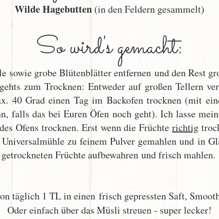
Wilde Hagebutten
(in den Feldern gesammelt)
So wird's gemacht:
le sowie grobe Blütenblätter entfernen und den Rest g
h gehts zum Trocknen: Entweder auf großen Tellern ver
x. 40 Grad einen Tag im Backofen trocknen (mit ein
nn, falls das bei Euren Öfen noch geht). Ich lasse me
des Ofens trocknen. Erst wenn die Früchte
richtig
trock
er Universalmühle zu feinem Pulver gemahlen und in Gl
 getrockneten Früchte aufbewahren und frisch mahlen. 
n täglich 1 TL in einen frisch gepressten Saft, Smooth
Oder einfach über das Müsli streuen - super lecker!