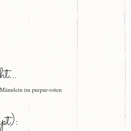
t...
 Männlein im purpur-roten
pt):