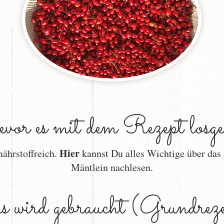
or es mit dem Rezept losgeh
Hier
nährstoffreich.
kannst Du alles Wichtige über das
Mäntlein nachlesen.
 wird gebraucht (Grundreze