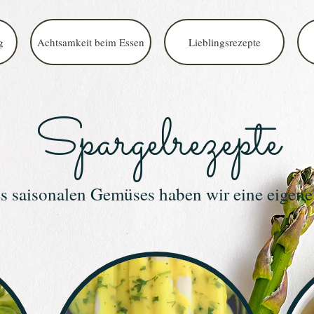
g
Achtsamkeit beim Essen
Lieblingsrezepte
Spargelrezepte
s saisonalen Gemüses haben wir eine eigene