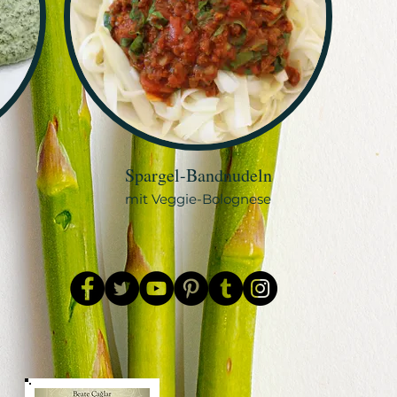
Spargel-Bandnudeln
mit Veggie-Bolognese