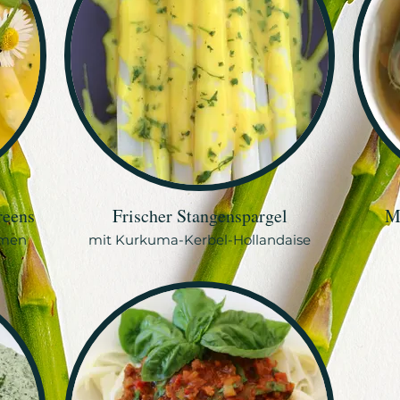
reens
Frischer Stangenspargel
M
omen
mit Kurkuma-Kerbel-Hollandaise