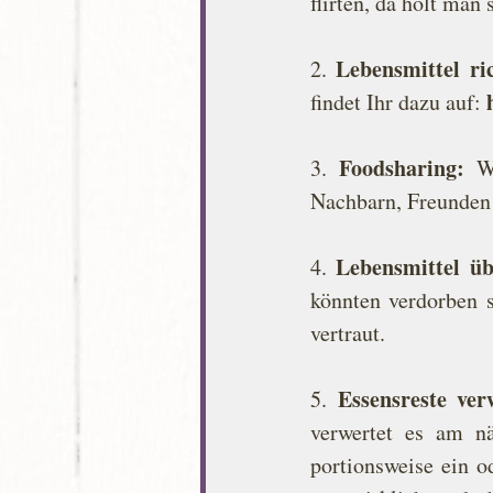
flirten, da holt man
Lebensmittel ri
2. 
findet Ihr dazu auf: 
Foodsharing:
3. 
 W
Nachbarn, Freunden 
Lebensmittel üb
4. 
könnten verdorben s
vertraut.
Essensreste ver
5. 
verwertet es am nä
portionsweise ein o