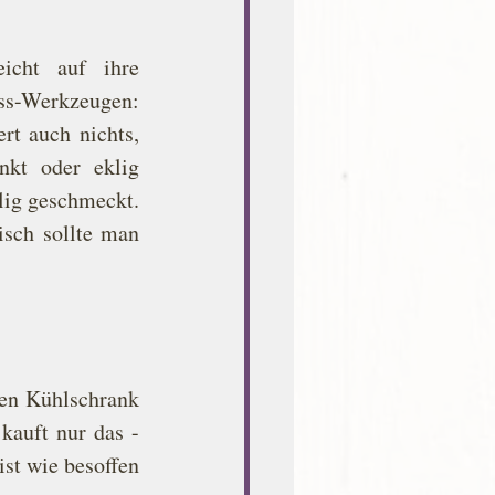
cht auf ihre 
s-Werkzeugen: 
t auch nichts, 
nkt oder eklig 
lig geschmeckt. 
sch sollte man 
en Kühlschrank 
auft nur das - 
t wie besoffen 