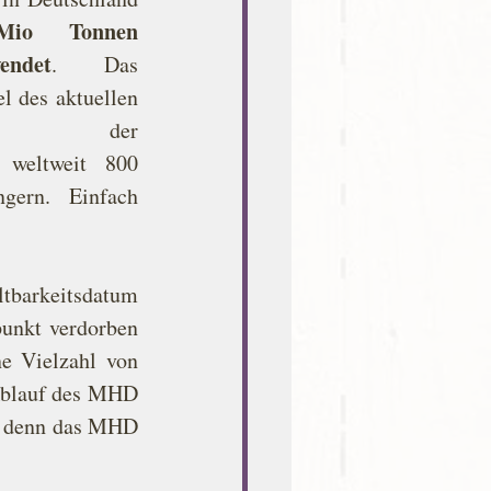
io Tonnen 
endet
. Das 
l des aktuellen 
rauchs der 
 weltweit 800 
ern. Einfach 
tbarkeitsdatum 
unkt verdorben 
e Vielzahl von 
Ablauf des MHD 
, denn das MHD 