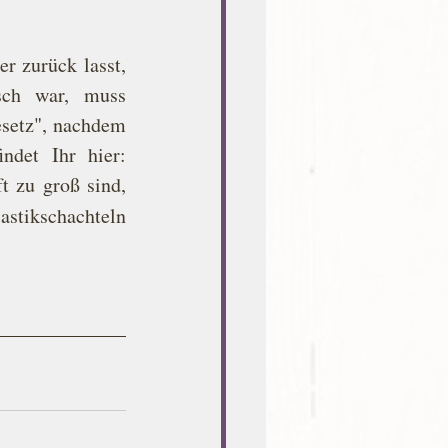
r zurück lasst, 
ch war, muss 
setz", nachdem 
Reste eingepackt werden müssen. Einen interessanten Artikel dazu findet Ihr hier: 
 zu groß sind, 
tikschachteln 