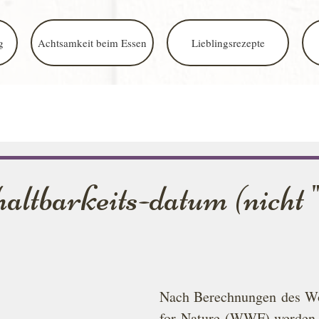
g
Achtsamkeit beim Essen
Lieblingsrezepte
ltbarkeits-datum (nicht "
Nach Berechnungen des Wo
for Nature (WWF) werden 