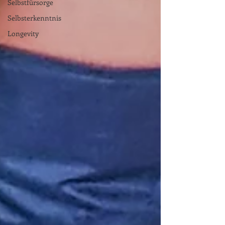
Selbstfürsorge
Selbsterkenntnis
Longevity