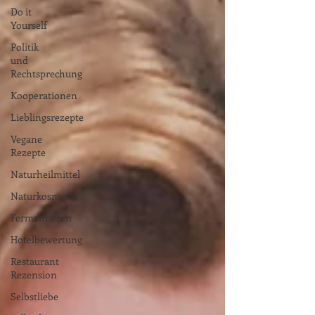
Do it
Yourself
Politik
und
Rechtsprechung
Kooperationen
Lieblingsrezepte
Vegane
Rezepte
Naturheilmittel
Naturkosmetik
Fermentieren
Hotelbewertung
Restaurant
Rezension
Selbstliebe