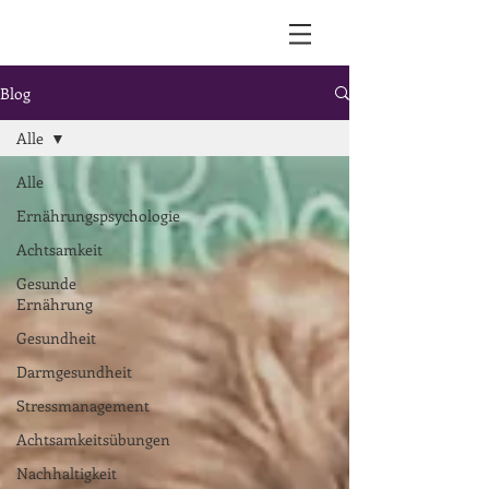
Blog
Alle
Alle
Ernährungspsychologie
Achtsamkeit
Gesunde
Ernährung
Gesundheit
Darmgesundheit
Stressmanagement
Achtsamkeitsübungen
Nachhaltigkeit