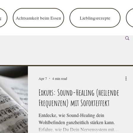
g
Achtsamkeit beim Essen
Lieblingsrezepte
Apr 7
4 min read
Exkurs: Sound-Healing (heilende
Frequenzen) mit Soforteffekt
Entdecke, wie Sound-Healing dein
Wohlbefinden ganzheitlich stärken kann.
Erfahre, wie Du Dein Nervensystem mit