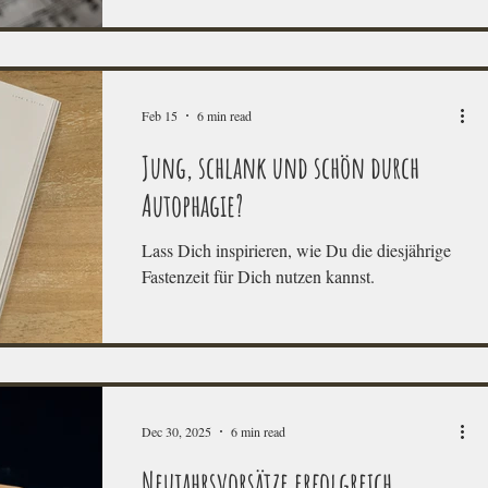
einfachen Tricks innerhalb weniger Minuten
beruhigen kannst.
Feb 15
6 min read
Jung, schlank und schön durch
Autophagie?
Lass Dich inspirieren, wie Du die diesjährige
Fastenzeit für Dich nutzen kannst.
Dec 30, 2025
6 min read
Neujahrsvorsätze erfolgreich