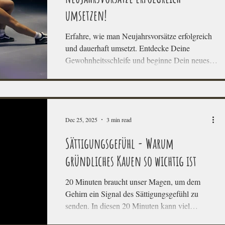
umsetzen!
Erfahre, wie man Neujahrsvorsätze erfolgreich
und dauerhaft umsetzt. Entdecke Deine
Gewohnheitsschleife und beginne Dein neues
Leben.
Dec 25, 2025
3 min read
Sättigungsgefühl - Warum
gründliches Kauen so wichtig ist
20 Minuten braucht unser Magen, um dem
Gehirn ein Signal des Sättigungsgefühl zu
senden. In diesen 20 Minuten kann viel
passieren (viel gegessen werden) oder eben