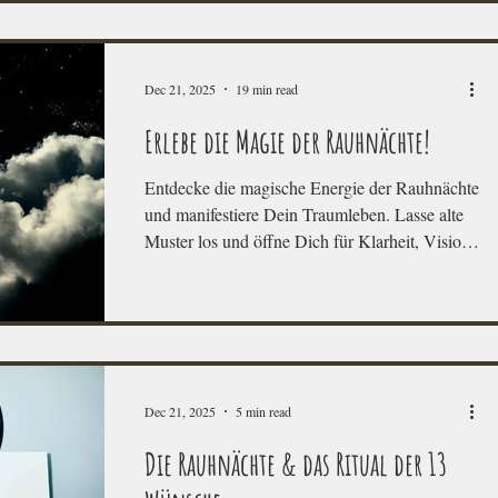
nicht. Warum ist gründliches Kauen dabei so
wichtig? Und warum eine Vorspeise helfen
kann, insgesamt weniger zu essen.
Dec 21, 2025
19 min read
Erlebe die Magie der Rauhnächte!
Entdecke die magische Energie der Rauhnächte
und manifestiere Dein Traumleben. Lasse alte
Muster los und öffne Dich für Klarheit, Vision
und neue Möglichkeiten.
Dec 21, 2025
5 min read
Die Rauhnächte & das Ritual der 13