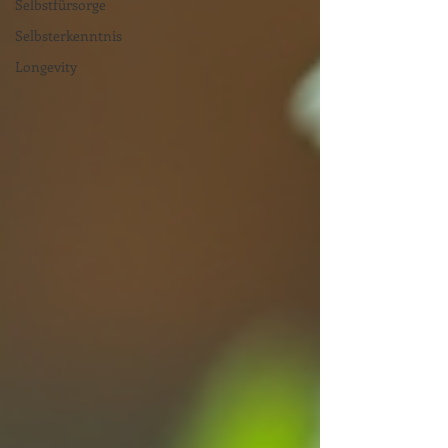
Selbstfürsorge
Selbsterkenntnis
Longevity