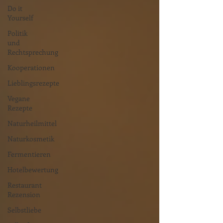
Do it
Yourself
Politik
und
Rechtsprechung
Kooperationen
Lieblingsrezepte
Vegane
Rezepte
Naturheilmittel
Naturkosmetik
Fermentieren
Hotelbewertung
Restaurant
Rezension
Selbstliebe