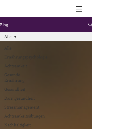
Blog
Alle
Alle
Ernährungspsychologie
Achtsamkeit
Gesunde
Ernährung
Gesundheit
Darmgesundheit
Stressmanagement
Achtsamkeitsübungen
Nachhaltigkeit