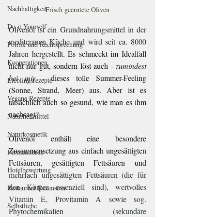
Nachhaltigkeit
Frisch geerntete Oliven
Do it Yourself
Olivenöl ist ein Grundnahrungsmittel in der 
mediteranen Küche und wird seit ca. 8000 
Politik und Rechtsprechung
Jahren hergestellt.
 Es schmeckt im Idealfall 
Kooperationen
nicht nur gut, sondern löst auch - 
zumindest 
bei mir
 - dieses tolle Summer-Feeling 
Lieblingsrezepte
(Sonne, Strand, Meer) aus. Aber ist es 
Vegane Rezepte
tatsächlich auch so gesund, wie man es ihm 
nachsagt? 
Naturheilmittel
Naturkosmetik
Olivenöl enthält eine besondere 
Zusammensetzung aus einfach ungesättigten 
Fermentieren
Fettsäuren, gesättigten Fettsäuren und 
Hotelbewertung
mehrfach ungesättigten Fettsäuren (die für 
den Körper essenziell sind), wertvolles 
Restaurant Rezension
Vitamin E, Provitamin A sowie sog. 
Selbstliebe
Phytochemikalien (sekundäre 