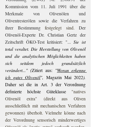
Kommission vom 11. Juli 1991 über die 
Merkmale von Olivenölen und 
Oliventresterölen sowie die Verfahren zu 
ihrer Bestimmung
 festgelegt sind. 
Der 
Olivenöl-Experte Dr. Christian Gertz der 
Zeitschrift ÖKO-Test kritisiert: "...
Sie ist 
total veraltet. Die Herstellung von Olivenöl 
und die analytischen Möglichkeiten haben 
sich seitdem jedoch grundsätzlich 
verändert..." (
Zitiert aus: 
"
Woran erkenne 
ich gutes Olivenöl
", 
Magazin Mai 2022
). 
Daher sei die in Art. 3 der Verordnung 
definierte höchste Güteklasse 
"natives 
Olivenöl extra" (direkt aus Oliven 
ausschließlich mit mechanischen Verfahren 
gewonnen) überholt. Vielmehr könne nach 
der Verordnung sensorisch minderwertiges 
Olivenöl als "nativ extra" verkauft werden, 