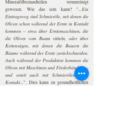
Mineralölbestandteilen verunreinigt 
gewesen. Wie das sein kann? "
...Ein 
Eintragsweg sind Schmieröle, mit denen die 
Oliven schon während der Ernte in Kontakt 
kommen – etwa über Erntemaschinen, die 
die Oliven vom Baum rütteln, oder über 
Kettensägen, mit denen die Bauern die 
Bäume während der Ernte zurückschneiden. 
Auch während der Produktion kommen die 
Oliven mit Maschinen und Förderbändern – 
und somit auch mit Schmierölen – in 
Kontakt...
". Dies kann zu gesundheitlichen 
Schäden im Körper führen. Daneben hat die 
angegebene Güteklasse "nativ extra" bei 
einigen Ölen nicht gestimmt. Es lohnt sich 
also auch hier, einen Blick auf die 
Testergebnisse
 zu haben. Der Testsieger mit 
der Note "sehr gut", das einzige Olivenöl, in 