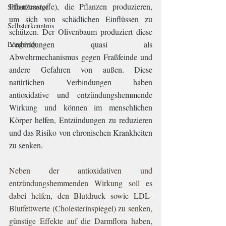
Pflanzenstoffe), die Pflanzen produzieren, 
Selbstfürsorge
um sich von schädlichen Einflüssen zu 
Selbsterkenntnis
schützen. Der Olivenbaum produziert diese 
Verbindungen quasi als 
Longevity
Abwehrmechanismus gegen Fraßfeinde und 
andere Gefahren von außen. Diese 
natürlichen Verbindungen haben 
antioxidative und entzündungshemmende 
Wirkung und können im menschlichen 
Körper helfen, Entzündungen zu reduzieren 
und das Risiko von chronischen Krankheiten 
zu senken. 
Neben der antioxidativen und 
entzündungshemmenden Wirkung soll es 
dabei helfen, den Blutdruck sowie LDL-
Blutfettwerte (Cholesterinspiegel) zu senken, 
günstige Effekte auf die Darmflora haben, 