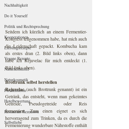
Nachhaltigkeit
Do it Yourself
Politik und Rechtsprechung
Seitdem ich kürzlich an einem Fermentier-
Kooperationen
Kongress teilgenommen habe, hat mich auch 
die Leidenschaft gepackt. Kombucha kam 
Lieblingsrezepte
als erstes dran (2. Bild links oben), dann 
Vegane Rezepte
habe ich Rejuvelac für mich entdeckt (1. 
Bild links oben). 
Naturheilmittel
Naturkosmetik
Brottrunk selbst herstellen
Rejuvelac
 (auch Brottrunk genannt) ist ein 
Fermentieren
Getränk, das entsteht, wenn man gekeimtes 
Hotelbewertung
Getreide, Pseudogetreide oder Reis 
fermentiert. Zum einen eignet es sich 
Restaurant Rezension
hervorragend zum Trinken, da es durch die 
Selbstliebe
Fermenierung wunderbare Nährstoffe enthält 