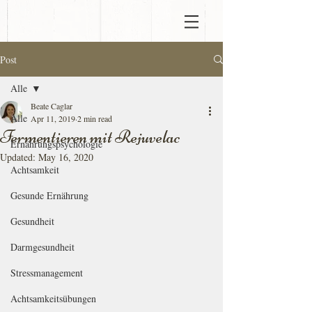
Post
Alle
Beate Caglar
Alle
Apr 11, 2019
2 min read
Fermentieren mit Rejuvelac
Ernährungspsychologie
Updated:
May 16, 2020
Achtsamkeit
Gesunde Ernährung
Gesundheit
Darmgesundheit
Stressmanagement
Achtsamkeitsübungen