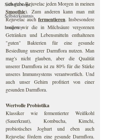
(ich gebe Rejuvelac jeden Morgen in meinen 
Selbstfürsorge
Smoothie
). Zum anderen kann man mit 
Selbsterkenntnis
fermentieren
Rejuvelac auch 
. Insbesondere 
wollen wir die in Milchsäure vergorenen 
Longevity
Getränken und Lebensmitteln enthaltenen 
"guten" Bakterien für eine gesunde 
Besiedlung unserer Darmflora nutzen. Man 
mag's nicht glauben, aber die Qualität 
unserer Darmflora ist zu 80% für die Stärke 
unseres Immunsystems verantwortlich. Und 
auch unser Gehirn profitiert von einer 
gesunden Darmflora. 
Wertvolle Probiotika
Klassiker wie fermentierter Weißkohl 
(Sauerkraut), Kombucha, Kimchi, 
probiotisches Joghurt und eben auch 
Rejuvelac fördern eine gesunde Darmflora. 